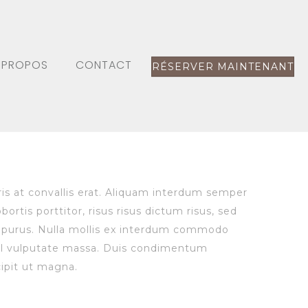
 PROPOS
CONTACT
RÉSERVER MAINTENANT
ris at convallis erat. Aliquam interdum semper
ortis porttitor, risus risus dictum risus, sed
um purus. Nulla mollis ex interdum commodo
vel vulputate massa. Duis condimentum
cipit ut magna.