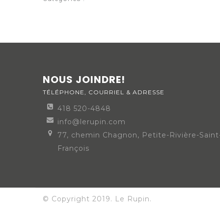
NOUS JOINDRE!
TÉLÉPHONE, COURRIEL & ADRESSE
418 520-4848
info@lerupin.com
77, chemin Chagnon, Petite-Rivière-Saint
François
© Copyright 2019. Le Rupin.