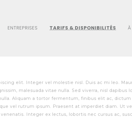
ENTREPRISES
TARIFS & DISPONIBILITÉS
À
cing elit. Integer vel molestie nisl. Duis ac mi leo. Mau
nissim, malesuada vitae nulla. Sed viverra, nisl dapibus lob
 nulla. Aliquam a tortor fermentum, finibus elit ac, dict
isque vel rutrum ipsum. Praesent at imperdiet diam. Ut 
ur venenatis. Integer ex lectus, lobortis nec cursus ac, sus