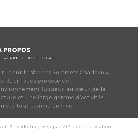
À PROPOS
E RUPIN - CHALET LOCATIF
itué sur le site des Sommets Charlevoix,
Le Rupin vous propose un
environnement luxueux au cœur de la
nature et une large gamme d’activités
en été tout comme en hiver.
web & marketing web par VIA Communication