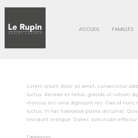
ACCUEIL
FAMILLES
Lorem ipsum dolor sit amet, consectetur adipis
luctus. Aenean ex tellus, gravida ut rutrum dig
rhoncus orci urna dignissim leo. Cras id nunc
luctus. In hac habitasse platea dictumst. Qu
tincidunt tristique. Donec sollicitudin efficit
Categories :