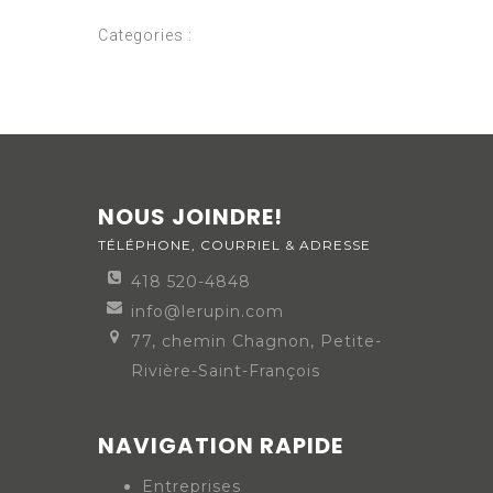
Categories :
NOUS JOINDRE!
TÉLÉPHONE, COURRIEL & ADRESSE
418 520-4848
info@lerupin.com
77, chemin Chagnon, Petite-
Rivière-Saint-François
NAVIGATION RAPIDE
Entreprises